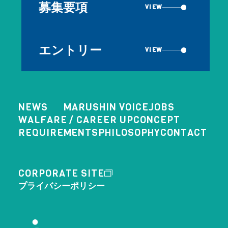
募集要項
VIEW
エントリー
VIEW
NEWS
MARUSHIN VOICE
JOBS
WALFARE / CAREER UP
CONCEPT
REQUIREMENTS
PHILOSOPHY
CONTACT
CORPORATE SITE
プライバシーポリシー