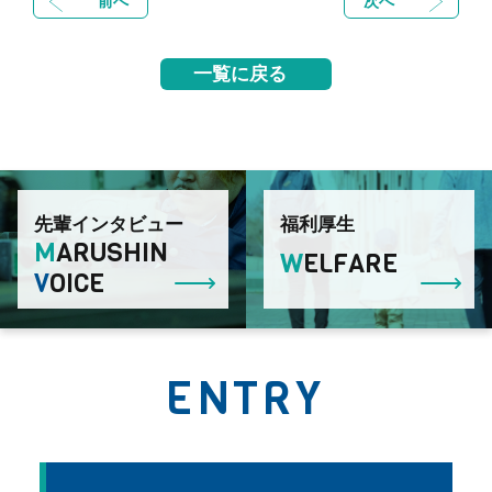
前へ
次へ
一覧に戻る
先輩インタビュー
福利厚生
M
ARUSHIN
W
ELFARE
V
OICE
ENTRY