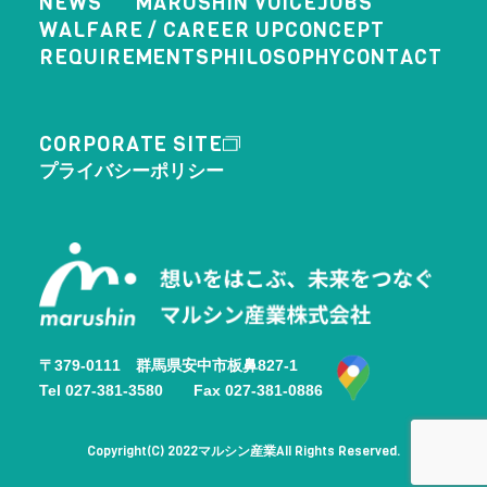
NEWS
MARUSHIN VOICE
JOBS
WALFARE / CAREER UP
CONCEPT
REQUIREMENTS
PHILOSOPHY
CONTACT
CORPORATE SITE
プライバシーポリシー
〒379-0111 群馬県安中市板鼻827-1
Tel 027-381-3580 Fax 027-381-0886
Copyright(C) 2022
All Rights Reserved.
マルシン産業