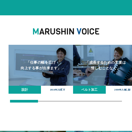
M
ARUSHIN
V
OICE
「仕事の幅を広げ
「成長するための支援は
向上する事が出来ます」
惜しむことなく」
設計
ベルト加工
T.Y
K.M
2016年入社
2004年入社