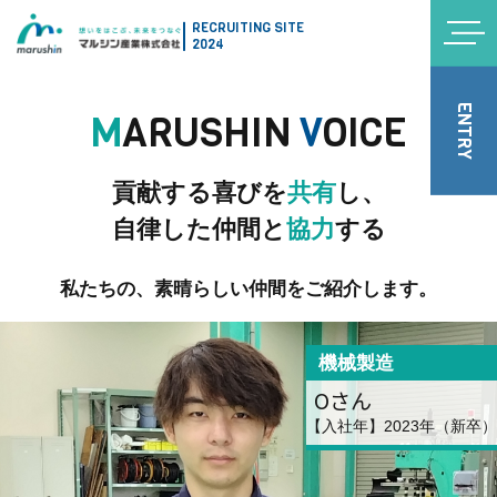
RECRUITING SITE
2024
ENTRY
M
ARUSHIN
V
OICE
貢献する喜びを
共有
し、
自律した仲間と
協力
する
私たちの、素晴らしい仲間をご紹介します。
機械製造
Oさん
【入社年】2023年（新卒）