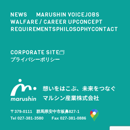
NEWS
MARUSHIN VOICE
JOBS
WALFARE / CAREER UP
CONCEPT
REQUIREMENTS
PHILOSOPHY
CONTACT
CORPORATE SITE
プライバシーポリシー
〒379-0111 群馬県安中市板鼻827-1
Tel 027-381-3580 Fax 027-381-0886