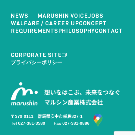
NEWS
MARUSHIN VOICE
JOBS
WALFARE / CAREER UP
CONCEPT
REQUIREMENTS
PHILOSOPHY
CONTACT
CORPORATE SITE
プライバシーポリシー
〒379-0111 群馬県安中市板鼻827-1
Tel 027-381-3580 Fax 027-381-0886